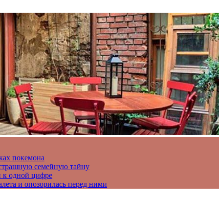
ках покемона
а страшную семейную тайну
и к одной цифре
алета и опозорилась перед ними