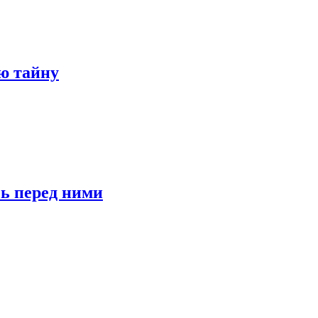
ю тайну
сь перед ними