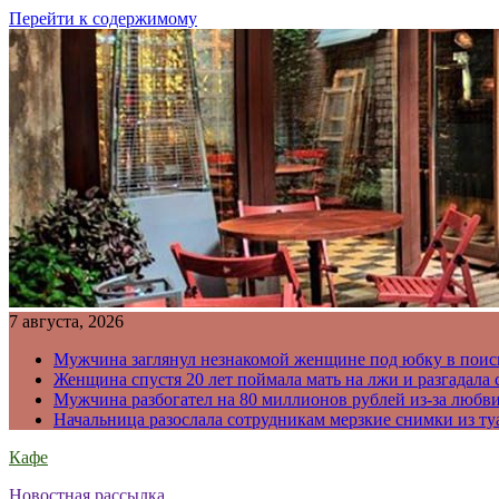
Перейти к содержимому
7 августа, 2026
Мужчина заглянул незнакомой женщине под юбку в поис
Женщина спустя 20 лет поймала мать на лжи и разгадал
Мужчина разбогател на 80 миллионов рублей из-за любв
Начальница разослала сотрудникам мерзкие снимки из ту
Кафе
Новостная рассылка