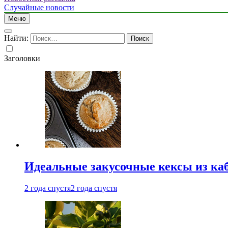
Случайные новости
Меню
Найти:
Заголовки
Идеальные закусочные кексы из ка
2 года спустя
2 года спустя