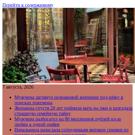
Перейти к содержимому
7 августа, 2026
Мужчина заглянул незнакомой женщине под юбку в
поисках покемона
Женщина спустя 20 лет поймала мать на лжи и разгадала
страшную семейную тайну
Мужчина разбогател на 80 миллионов рублей из-за
любви к одной цифре
Начальница разослала сотрудникам мерзкие снимки из