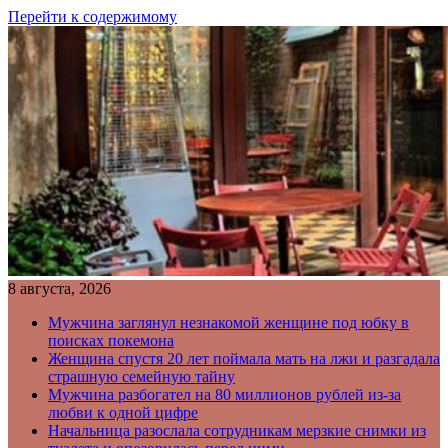
Перейти к содержимому
8 августа, 2026
Мужчина заглянул незнакомой женщине под юбку в
поисках покемона
Женщина спустя 20 лет поймала мать на лжи и разгадала
страшную семейную тайну
Мужчина разбогател на 80 миллионов рублей из-за
любви к одной цифре
Начальница разослала сотрудникам мерзкие снимки из