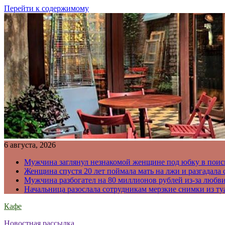
Перейти к содержимому
6 августа, 2026
Мужчина заглянул незнакомой женщине под юбку в поис
Женщина спустя 20 лет поймала мать на лжи и разгадал
Мужчина разбогател на 80 миллионов рублей из-за любв
Начальница разослала сотрудникам мерзкие снимки из ту
Кафе
Новостная рассылка