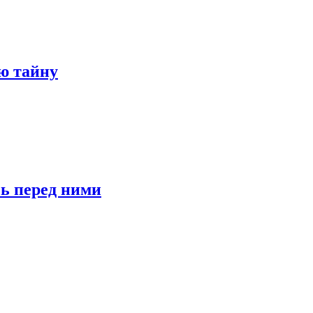
ю тайну
сь перед ними