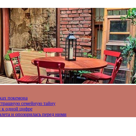
ках покемона
а страшную семейную тайну
и к одной цифре
алета и опозорилась перед ними