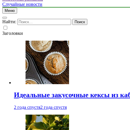
Случайные новости
Меню
Найти:
Заголовки
Идеальные закусочные кексы из ка
2 года спустя
2 года спустя