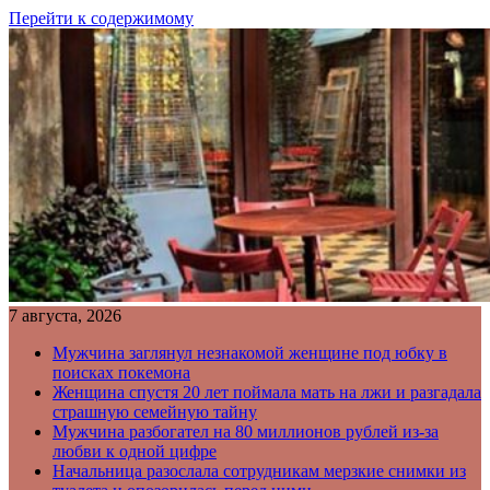
Перейти к содержимому
7 августа, 2026
Мужчина заглянул незнакомой женщине под юбку в
поисках покемона
Женщина спустя 20 лет поймала мать на лжи и разгадала
страшную семейную тайну
Мужчина разбогател на 80 миллионов рублей из-за
любви к одной цифре
Начальница разослала сотрудникам мерзкие снимки из