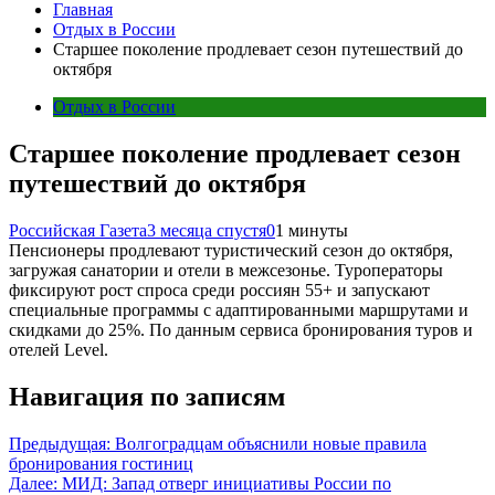
Главная
Отдых в России
Старшее поколение продлевает сезон путешествий до
октября
Отдых в России
Старшее поколение продлевает сезон
путешествий до октября
Российская Газета
3 месяца спустя
0
1 минуты
Пенсионеры продлевают туристический сезон до октября,
загружая санатории и отели в межсезонье. Туроператоры
фиксируют рост спроса среди россиян 55+ и запускают
специальные программы с адаптированными маршрутами и
скидками до 25%. По данным сервиса бронирования туров и
отелей Level.
Навигация по записям
Предыдущая:
Волгоградцам объяснили новые правила
бронирования гостиниц
Далее:
МИД: Запад отверг инициативы России по