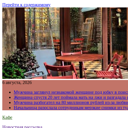
Перейти к содержимому
6 августа, 2026
Мужчина заглянул незнакомой женщине под юбку в поис
Женщина спустя 20 лет поймала мать на лжи и разгадал
Мужчина разбогател на 80 миллионов рублей из-за любв
Начальница разослала сотрудникам мерзкие снимки из ту
Кафе
Новостная рассылка