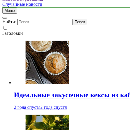
Случайные новости
Меню
Найти:
Заголовки
Идеальные закусочные кексы из ка
2 года спустя
2 года спустя