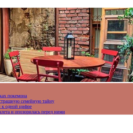
ках покемона
а страшную семейную тайну
и к одной цифре
алета и опозорилась перед ними