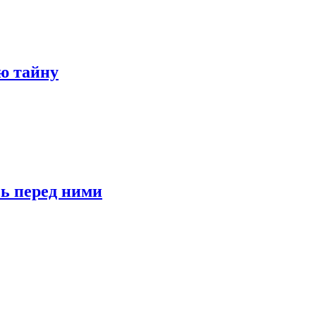
ю тайну
сь перед ними