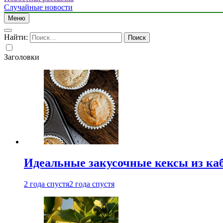
Случайные новости
Меню
Найти:
Заголовки
Идеальные закусочные кексы из ка
2 года спустя
2 года спустя