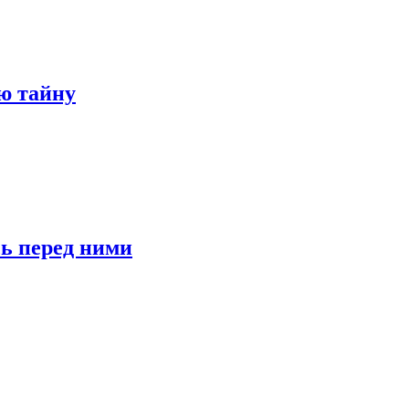
ю тайну
сь перед ними