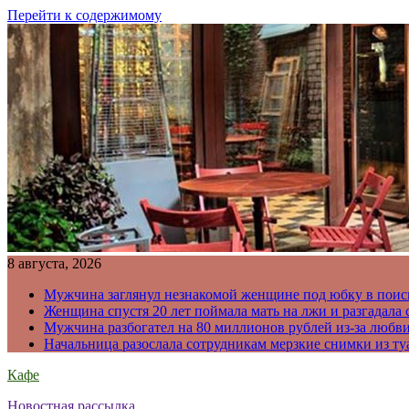
Перейти к содержимому
8 августа, 2026
Мужчина заглянул незнакомой женщине под юбку в поис
Женщина спустя 20 лет поймала мать на лжи и разгадал
Мужчина разбогател на 80 миллионов рублей из-за любв
Начальница разослала сотрудникам мерзкие снимки из ту
Кафе
Новостная рассылка