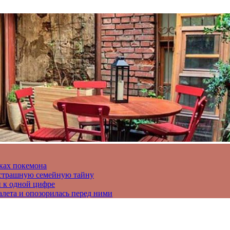
ках покемона
а страшную семейную тайну
и к одной цифре
алета и опозорилась перед ними