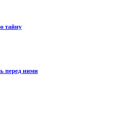
ю тайну
сь перед ними