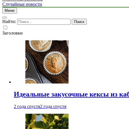
Случайные новости
Меню
Найти:
Заголовки
Идеальные закусочные кексы из ка
2 года спустя
2 года спустя