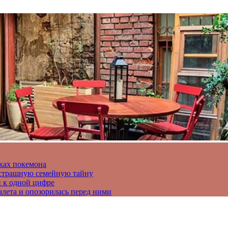
ках покемона
а страшную семейную тайну
и к одной цифре
алета и опозорилась перед ними