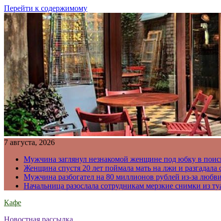
Перейти к содержимому
7 августа, 2026
Мужчина заглянул незнакомой женщине под юбку в поис
Женщина спустя 20 лет поймала мать на лжи и разгадал
Мужчина разбогател на 80 миллионов рублей из-за любв
Начальница разослала сотрудникам мерзкие снимки из ту
Кафе
Новостная рассылка