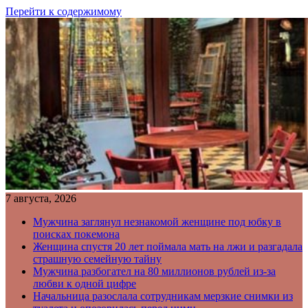
Перейти к содержимому
7 августа, 2026
Мужчина заглянул незнакомой женщине под юбку в
поисках покемона
Женщина спустя 20 лет поймала мать на лжи и разгадала
страшную семейную тайну
Мужчина разбогател на 80 миллионов рублей из-за
любви к одной цифре
Начальница разослала сотрудникам мерзкие снимки из