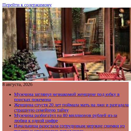
Перейти к содержимому
8 августа, 2026
Мужчина заглянул незнакомой женщине под юбку в
поисках покемона
Женщина спустя 20 лет поймала мать на лжи и разгадала
страшную семейную тайну
Мужчина разбогател на 80 миллионов рублей из-за
любви к одной цифре
Начальница разослала сотрудникам мерзкие снимки из